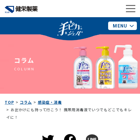
MENU
コラム
COLUMN
TOP
コラム
感染症・消毒
お出かけにも持って行こう！ 携帯用消毒液でいつでもどこでもキレ
イに！