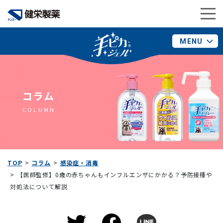
MENU
コラム
COLUMN
TOP
コラム
感染症・消毒
【医師監修】0歳の赤ちゃんもインフルエンザにかかる？予防接種や
対処法について解説