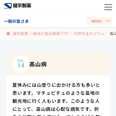
一般の皆さま
健栄製薬 一般向け製品情報TOP
矢野先生のコラム
高
Vol.
高山病
14
夏休みには山登りに出かける方も多いと
思います。マチュピチュのような高地の
観光地に行く人もいます。このような人
にとって、高山病は心配な病気です。折